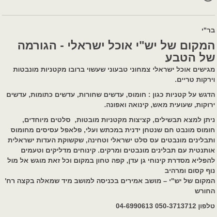
בר"י
המקום של יש"י אוכל ישראלי - הגורמה
של הטבע
מגישים אוכל ישראלי צמחוני טבעוני שעשוי ברובו מקטניות מונבטות
וירקות טריים.
הדגש על קטניות כגון : חומוס, עדשים שחורות, עדשים כתומות, עדשים
ירוקות, שעועית מאש, קינואה ואפונה.
ניתן למצא תבשילים, קציצות מקטניות מובטות, סלטים מיוחדים,
חומוס מונבט חם שנטחן ידנית במכתש ועלי, פלאפל עסיסים מחומוס
ותבלינים מונבטים עס סלט ישראלי וטחינה, שקשוקת העדות ישראלית
אותנטית עם תבלינים מונבטים ומרקים. קינוחים מדליקים וטעמים
להפליא מסדרת קינוחי גן עדן, קפה טחון במקום וכל זאת מוגש אל מול
נוף קסום ומרהיב
המקום של יש"י – מושב אמירים בכניסה למושב מיד שמאלה בקצה רח'
החורש
טלפון 050-3713712 04-6990613