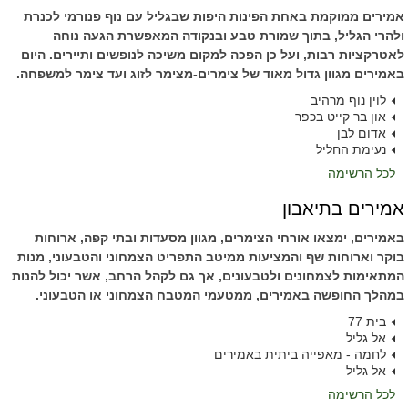
אמירים ממוקמת באחת הפינות היפות שבגליל עם נוף פנורמי לכנרת
ולהרי הגליל, בתוך שמורת טבע ובנקודה המאפשרת הגעה נוחה
לאטרקציות רבות, ועל כן הפכה למקום משיכה לנופשים ותיירים. היום
באמירים מגוון גדול מאוד של צימרים-מצימר לזוג ועד צימר למשפחה.
לוין נוף מרהיב
און בר קייט בכפר
אדום לבן
נעימת החליל
לכל הרשימה
אמירים בתיאבון
באמירים, ימצאו אורחי הצימרים, מגוון מסעדות ובתי קפה, ארוחות
בוקר וארוחות שף והמציעות ממיטב התפריט הצמחוני והטבעוני, מנות
המתאימות לצמחונים ולטבעונים, אך גם לקהל הרחב, אשר יכול להנות
במהלך החופשה באמירים, ממטעמי המטבח הצמחוני או הטבעוני.
בית 77
אל גליל
לחמה - מאפייה ביתית באמירים
אל גליל
לכל הרשימה