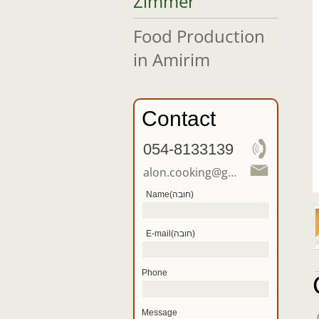
Zimmer
Food Production
in Amirim
Contact
054-8133139
alon.cooking@gmail.com
Name(חובה)
E-mail(חובה)
Phone
Message