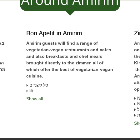
Bon Apetit in Amirim
Z
Am
Amirim guests will find a range of
בא
vegetarian-vegan restaurants and cafes
on
and also breakfasts and chef meals
th
Ki
brought directly to the zimmer, all of
המ
th
which offer the best of vegetarian-vegan
מתק
cuisine.
Am
at
סל לשניים
op
lili
N
Show all
N
ל
ת
Sh