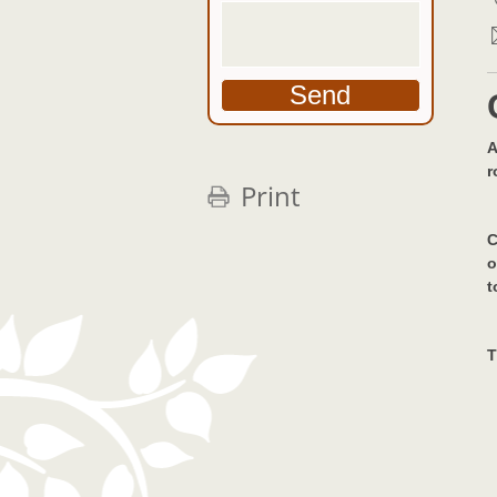
A
r
Print
C
o
t
T