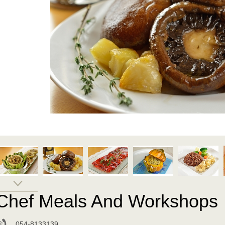
Chef Meals And Workshops
054-8133139