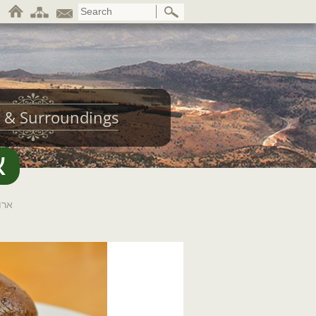
 & Surroundings
א
ארו