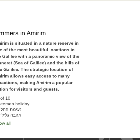
immers in Amirim
irim is situated in a nature reserve in
e of the most beautiful locations in
e Galilee with a panoramic view of the
nneret (Sea of Galilee) and the hills of
e Galilee. The strategic location of
irim allows easy access to many
tractions, making Amirim a popular
tion for visitors and guests.
of 10
eeman holiday
נעימת החלי
אהבה גלילי
ow all