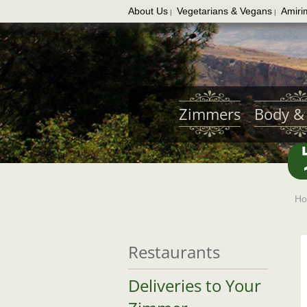
About Us
Vegetarians & Vegans
Amiri
|
|
Skip
to
main
content
Zimmers
Body & 
H
Restaurants
Deliveries to Your