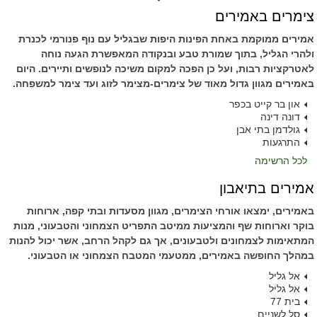
צימרים באמירים
אמירים ממוקמת באחת הפינות היפות שבגליל עם נוף פנורמי לכנרת
ולהרי הגליל, בתוך שמורת טבע ובנקודה המאפשרת הגעה נוחה
לאטרקציות רבות, ועל כן הפכה למקום משיכה לנופשים ותיירים. היום
באמירים מגוון גדול מאוד של צימרים-מצימר לזוג ועד צימר למשפחה.
און בר קייט בכפר
דונה דינה
גולדמן בתי אבן
התרגעות
לכל הרשימה
אמירים בתיאבון
באמירים, ימצאו אורחי הצימרים, מגוון מסעדות ובתי קפה, ארוחות
בוקר וארוחות שף והמציעות ממיטב התפריט הצמחוני והטבעוני, מנות
המתאימות לצמחונים ולטבעונים, אך גם לקהל הרחב, אשר יכול להנות
במהלך החופשה באמירים, ממטעמי המטבח הצמחוני או הטבעוני.
אל גליל
אל גליל
בית 77
סל לשניים