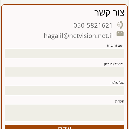
צור קשר
050-5821621
hagalil@netvision.net.il
שם (חובה)
דוא''ל (חובה)
מס' טלפון
הערות