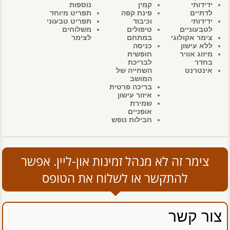
ידידותי
קמין
נוספות
לדתיים
פינת קפה
תפריט מיוחד
ידידותי
וכיבוד
תפריט טבעוני
לטבעוניים
טיפולים
משלוחים
צימר אקולוגי
במתחם
לצימר
ללא עישון
כניסה
מיזוג אוויר
חופשית
בחדר
לבריכת
אינטרנט
השחייה של
המושב
בריכה פרטית
איזור עישון
שמירת
אופניים
חבילות נופש
צימר זה לא מנהל זמינות און-ליין. אפשר
להתקשר או לשלוח את הטופס
צור קשר