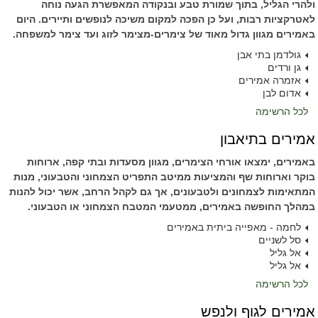
ולהרי הגליל, בתוך שמורת טבע ובנקודה המאפשרת הגעה נוחה
לאטרקציות רבות, ועל כן הפכה למקום משיכה לנופשים ותיירים. היום
באמירים מגוון גדול מאוד של צימרים-מצימר לזוג ועד צימר למשפחה.
גולדמן בתי אבן
גן ורדים
אזמרה אמירים
אדום לבן
לכל הרשימה
אמירים בתיאבון
באמירים, ימצאו אורחי הצימרים, מגוון מסעדות ובתי קפה, ארוחות
בוקר וארוחות שף והמציעות ממיטב התפריט הצמחוני והטבעוני, מנות
המתאימות לצמחונים ולטבעונים, אך גם לקהל הרחב, אשר יכול להנות
במהלך החופשה באמירים, ממטעמי המטבח הצמחוני או הטבעוני.
לחמה - מאפייה ביתית באמירים
סל לשניים
אל גליל
אל גליל
לכל הרשימה
אמירים לגוף ולנפש