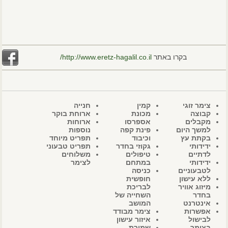
בקרו באתר
http://www.eretz-hagalil.co.il/
צימר זוגי
קמין
חנייה
קבוצה
מכונת
ארוחת בוקר
מקבלים
אספרסו
ארוחות
למשך היום
פינת קפה
נוספות
בקתת עץ
וכיבוד
תפריט מיוחד
ידידותי
גקוזי בחדר
תפריט טבעוני
לדתיים
טיפולים
משלוחים
ידידותי
במתחם
לצימר
לטבעוניים
כניסה
ללא עישון
חופשית
מיזוג אוויר
לבריכת
בחדר
השחייה של
אינטרנט
המושב
אפשרות
צימר מבודד
לבישול
איזור עישון
בצימר
שמירת