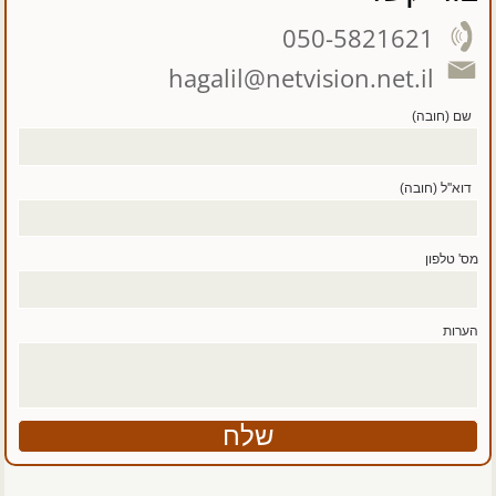
050-5821621
hagalil@netvision.net.il
שם (חובה)
דוא''ל (חובה)
מס' טלפון
הערות