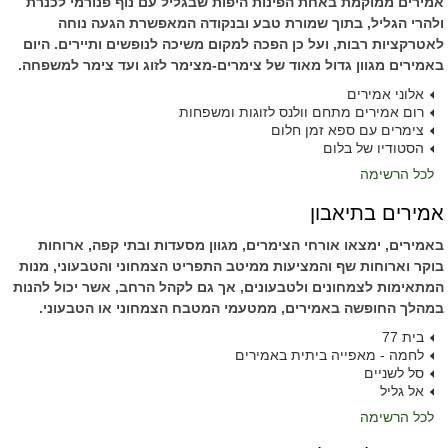
אמירים ממוקמת באחת הפינות היפות שבגליל עם נוף פנורמי לכנרת
ולהרי הגליל, בתוך שמורת טבע ובנקודה המאפשרת הגעה נוחה
לאטרקציות רבות, ועל כן הפכה למקום משיכה לנופשים ותיירים. היום
באמירים מגוון גדול מאוד של צימרים-מצימר לזוג ועד צימר למשפחה.
אלוני אמירים
רום אמירים מתחם וולנס לזוגות ומשפחות
צימרים עם ספא זמן חלום
הסטודיו של בלום
לכל הרשימה
אמירים בתיאבון
באמירים, ימצאו אורחי הצימרים, מגוון מסעדות ובתי קפה, ארוחות
בוקר וארוחות שף והמציעות ממיטב התפריט הצמחוני והטבעוני, מנות
המתאימות לצמחונים ולטבעונים, אך גם לקהל הרחב, אשר יכול להנות
במהלך החופשה באמירים, ממטעמי המטבח הצמחוני או הטבעוני.
בית 77
לחמה - מאפייה ביתית באמירים
סל לשניים
אל גליל
לכל הרשימה