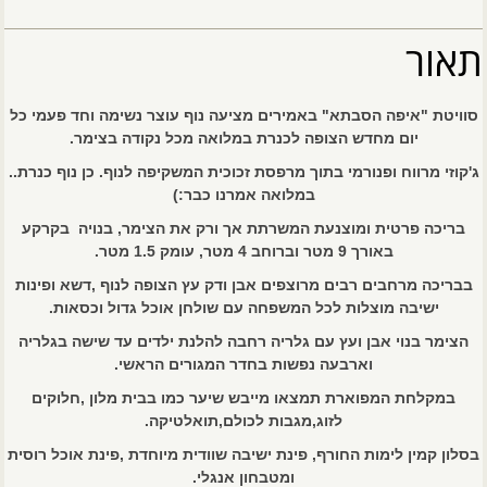
תאור
סוויטת "איפה הסבתא" באמירים מציעה נוף עוצר נשימה וחד פעמי כל
יום מחדש הצופה לכנרת במלואה מכל נקודה בצימר.
ג'קוזי מרווח ופנורמי בתוך מרפסת זכוכית המשקיפה לנוף. כן נוף כנרת..
במלואה אמרנו כבר:)
בריכה פרטית ומוצנעת המשרתת אך ורק את הצימר, בנויה בקרקע
באורך 9 מטר וברוחב 4 מטר, עומק 1.5 מטר.
בבריכה מרחבים רבים מרוצפים אבן ודק עץ הצופה לנוף ,דשא ופינות
ישיבה מוצלות לכל המשפחה עם שולחן אוכל גדול וכסאות.
הצימר בנוי אבן ועץ עם גלריה רחבה להלנת ילדים עד שישה בגלריה
וארבעה נפשות בחדר המגורים הראשי.
במקלחת המפוארת תמצאו מייבש שיער כמו בבית מלון ,חלוקים
לזוג,מגבות לכולם,תואלטיקה.
בסלון קמין לימות החורף, פינת ישיבה שוודית מיוחדת ,פינת אוכל רוסית
ומטבחון אנגלי.