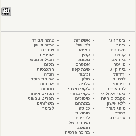
צימר זוגי
אפשרות
צימר מבודד
צימר
לבישול
איזור עישון
משפחתי
בצימר
שמירת
קבוצה
קמין
אופניים
בית אבן
מכונת
חבילות נופש
סוויטה
אספרסו
מקום
בית קייט
פינת קפה
התכנסות
ידידותי
וכיבוד
חנייה
לדתיים
סלון
ארוחת בוקר
ידידותי
גלריה
ארוחות
לטבעוניים
ג'קוזי חיצוני
נוספות
צימר אקולוגי
גקוזי בחדר
תפריט מיוחד
מקבלים חיות
טיפולים
תפריט טבעוני
ללא עישון
במתחם
משלוחים
מיזוג אוויר
כניסה
לצימר
בחדר
חופשית
אינטרנט
לבריכת
השחייה של
המושב
בריכה פרטית