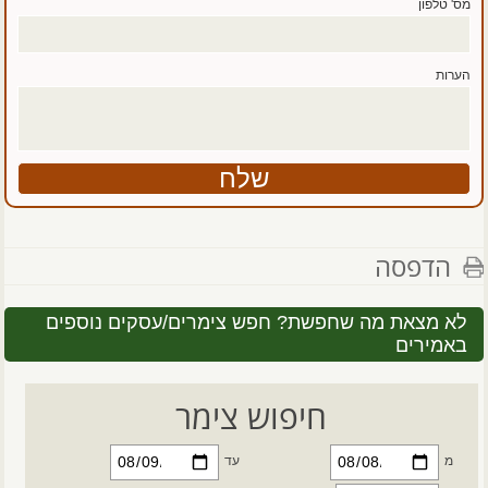
מס' טלפון
הערות
הדפסה
לא מצאת מה שחפשת? חפש צימרים/עסקים נוספים
באמירים
חיפוש צימר
מ
עד