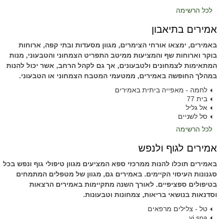
לכל הרשימה
אמירים בתיאבון
באמירים, ימצאו אורחי הצימרים, מגוון מסעדות ובתי קפה, ארוחות
בוקר וארוחות שף והמציעות ממיטב התפריט הצמחוני והטבעוני, מנות
המתאימות לצמחונים ולטבעונים, אך גם לקהל הרחב, אשר יכול להנות
במהלך החופשה באמירים, ממטעמי המטבח הצמחוני או הטבעוני.
לחמה - מאפייה ביתית באמירים
בית 77
אל גליל
סל לשניים
לכל הרשימה
אמירים לגוף ולנפש
באמירים תוכלו להנות ממרכזי ספא המציעים מגוון טיפולי גוף ונפש בכל
סגנונות העיסוי הקיימים. באמירים גם, מגוון של מטפלים המתמחים
בטיפולים ספציפיים. לאורך השנה מתקיימות באמירים הרצאות
וסדנאות בנושאי בריאות, צמחונות וטבעונות.
טל - צלילים מרפאים
yi spa