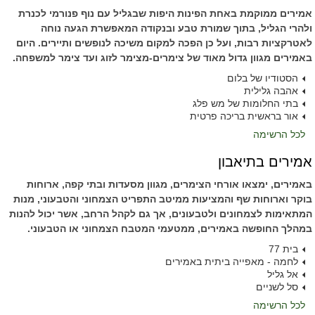
אמירים ממוקמת באחת הפינות היפות שבגליל עם נוף פנורמי לכנרת
ולהרי הגליל, בתוך שמורת טבע ובנקודה המאפשרת הגעה נוחה
לאטרקציות רבות, ועל כן הפכה למקום משיכה לנופשים ותיירים. היום
באמירים מגוון גדול מאוד של צימרים-מצימר לזוג ועד צימר למשפחה.
הסטודיו של בלום
אהבה גלילית
בתי החלומות של מש פלג
אור בראשית בריכה פרטית
לכל הרשימה
אמירים בתיאבון
באמירים, ימצאו אורחי הצימרים, מגוון מסעדות ובתי קפה, ארוחות
בוקר וארוחות שף והמציעות ממיטב התפריט הצמחוני והטבעוני, מנות
המתאימות לצמחונים ולטבעונים, אך גם לקהל הרחב, אשר יכול להנות
במהלך החופשה באמירים, ממטעמי המטבח הצמחוני או הטבעוני.
בית 77
לחמה - מאפייה ביתית באמירים
אל גליל
סל לשניים
לכל הרשימה