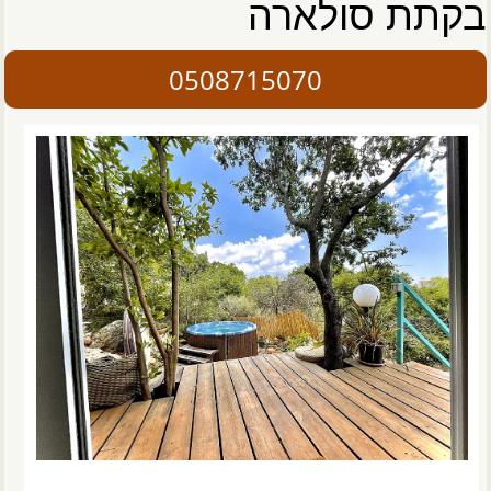
בקתת סולארה
0508715070