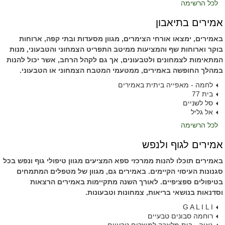
לכל הרשימה
אמירים בתיאבון
באמירים, ימצאו אורחי הצימרים, מגוון מסעדות ובתי קפה, ארוחות
בוקר וארוחות שף והמציעות ממיטב התפריט הצמחוני והטבעוני, מנות
המתאימות לצמחונים ולטבעונים, אך גם לקהל הרחב, אשר יכול להנות
במהלך החופשה באמירים, ממטעמי המטבח הצמחוני או הטבעוני.
לחמה - מאפייה ביתית באמירים
בית 77
סל לשניים
אל גליל
לכל הרשימה
אמירים לגוף ולנפש
באמירים תוכלו להנות ממרכזי ספא המציעים מגוון טיפולי גוף ונפש בכל
סגנונות העיסוי הקיימים. באמירים גם, מגוון של מטפלים המתמחים
בטיפולים ספציפיים. לאורך השנה מתקיימות באמירים הרצאות
וסדנאות בנושאי בריאות, צמחונות וטבעונות.
G A L I L I
רוחמה סבונים טבעיים