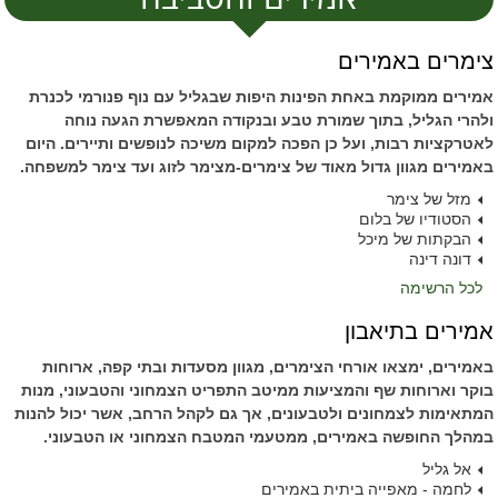
צימרים באמירים
אמירים ממוקמת באחת הפינות היפות שבגליל עם נוף פנורמי לכנרת
ולהרי הגליל, בתוך שמורת טבע ובנקודה המאפשרת הגעה נוחה
לאטרקציות רבות, ועל כן הפכה למקום משיכה לנופשים ותיירים. היום
באמירים מגוון גדול מאוד של צימרים-מצימר לזוג ועד צימר למשפחה.
מזל של צימר
הסטודיו של בלום
הבקתות של מיכל
דונה דינה
לכל הרשימה
אמירים בתיאבון
באמירים, ימצאו אורחי הצימרים, מגוון מסעדות ובתי קפה, ארוחות
בוקר וארוחות שף והמציעות ממיטב התפריט הצמחוני והטבעוני, מנות
המתאימות לצמחונים ולטבעונים, אך גם לקהל הרחב, אשר יכול להנות
במהלך החופשה באמירים, ממטעמי המטבח הצמחוני או הטבעוני.
אל גליל
לחמה - מאפייה ביתית באמירים