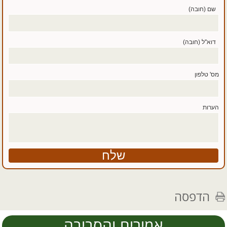
שם (חובה)
דוא''ל (חובה)
מס' טלפון
הערות
הדפסה
אמירים והסביבה