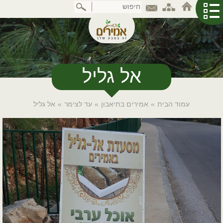
דלג
לתוכן
המרכזי
אל גליל
עמוד הבית
»
אמירים בתיאבון
»
עד לצימר
»
אל גליל