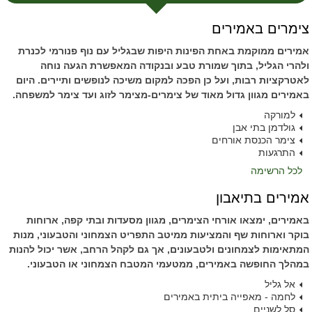
צימרים באמירים
אמירים ממוקמת באחת הפינות היפות שבגליל עם נוף פנורמי לכנרת
ולהרי הגליל, בתוך שמורת טבע ובנקודה המאפשרת הגעה נוחה
לאטרקציות רבות, ועל כן הפכה למקום משיכה לנופשים ותיירים. היום
באמירים מגוון גדול מאוד של צימרים-מצימר לזוג ועד צימר למשפחה.
למורקה
גולדמן בתי אבן
צימר הכנסת אורחים
התרגעות
לכל הרשימה
אמירים בתיאבון
באמירים, ימצאו אורחי הצימרים, מגוון מסעדות ובתי קפה, ארוחות
בוקר וארוחות שף והמציעות ממיטב התפריט הצמחוני והטבעוני, מנות
המתאימות לצמחונים ולטבעונים, אך גם לקהל הרחב, אשר יכול להנות
במהלך החופשה באמירים, ממטעמי המטבח הצמחוני או הטבעוני.
אל גליל
לחמה - מאפייה ביתית באמירים
סל לשניים