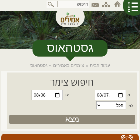
דלג
לתוכן
המרכזי
גסטהאוס
עמוד הבית
»
צימרים באמירים
»
גסטהאוס
חיפוש צימר
מ
עד
למי