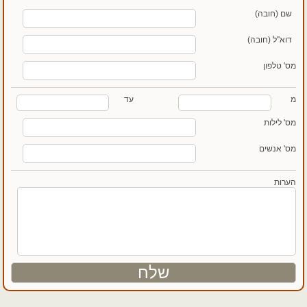
שם (חובה)
דוא''ל (חובה)
מס' טלפון
מ
עד
מס' לילות
מס' אנשים
הערות