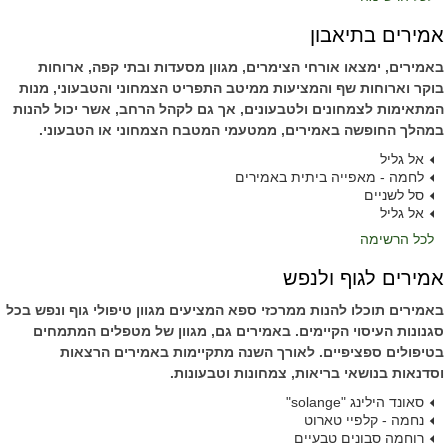
אמירים בתיאבון
באמירים, ימצאו אורחי הצימרים, מגוון מסעדות ובתי קפה, ארוחות
בוקר וארוחות שף והמציעות ממיטב התפריט הצמחוני והטבעוני, מנות
המתאימות לצמחונים ולטבעונים, אך גם לקהל הרחב, אשר יכול להנות
במהלך החופשה באמירים, ממטעמי המטבח הצמחוני או הטבעוני.
אל גליל
לחמה - מאפייה ביתית באמירים
סל לשניים
אל גליל
לכל הרשימה
אמירים לגוף ולנפש
באמירים תוכלו להנות ממרכזי ספא המציעים מגוון טיפולי גוף ונפש בכל
סגנונות העיסוי הקיימים. באמירים גם, מגוון של מטפלים המתמחים
בטיפולים ספציפיים. לאורך השנה מתקיימות באמירים הרצאות
וסדנאות בנושאי בריאות, צמחונות וטבעונות.
סאונד הילינג "solange"
נחמה - קלפיי טארוט
רוחמה סבונים טבעיים