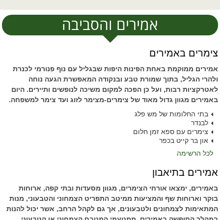
אמירים והסביבה
צימרים באמירים
אמירים ממוקמת באחת הפינות היפות שבגליל עם נוף פנורמי לכנרת
ולהרי הגליל, בתוך שמורת טבע ובנקודה המאפשרת הגעה נוחה
לאטרקציות רבות, ועל כן הפכה למקום משיכה לנופשים ותיירים. היום
באמירים מגוון גדול מאוד של צימרים-מצימר לזוג ועד צימר למשפחה.
בתי החלומות של מש פלג
לבנדר
צימרים עם ספא זמן חלום
און בר קייט בכפר
לכל הרשימה
אמירים בתיאבון
באמירים, ימצאו אורחי הצימרים, מגוון מסעדות ובתי קפה, ארוחות
בוקר וארוחות שף והמציעות ממיטב התפריט הצמחוני והטבעוני, מנות
המתאימות לצמחונים ולטבעונים, אך גם לקהל הרחב, אשר יכול להנות
במהלך החופשה באמירים, ממטעמי המטבח הצמחוני או הטבעוני.