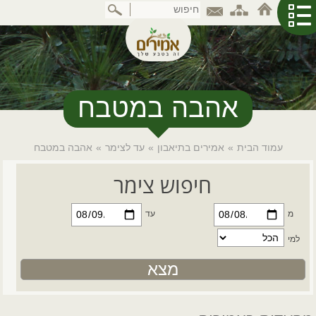
דלג
לתוכן
המרכזי
אהבה במטבח
עמוד הבית
»
אמירים בתיאבון
»
עד לצימר
»
אהבה במטבח
חיפוש צימר
מ
עד
למי