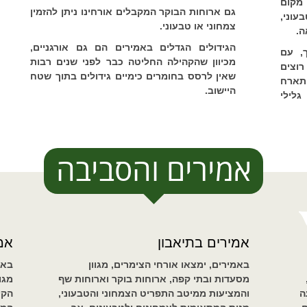
 מקום
גם ארוחות הבוקר המקבלים אורחינו ניתן להזמין
עוני,
צמחוני או טבעוני.
ה.
הגידולים הגדלים באמירים הם גם אורגניים,
, עם
מכיוון שהקהילה החליטה כבר לפני שנים רבות
וצים
שאין לרסס בחומרים כימיים גידולים בתוך שטח
תארח
היישוב.
גלילי
אמירים והסביבה
אמירים בתיאבון
אמי
באמירים, ימצאו אורחי הצימרים, מגוון
באמ
מסעדות ובתי קפה, ארוחות בוקר וארוחות שף
מגו
ה
והמציעות ממיטב התפריט הצמחוני והטבעוני,
הקי