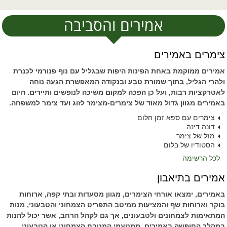
אמירים והסביבה
צימרים באמירים
אמירים ממוקמת באחת הפינות היפות שבגליל עם נוף פנורמי לכנרת
ולהרי הגליל, בתוך שמורת טבע ובנקודה המאפשרת הגעה נוחה
לאטרקציות רבות, ועל כן הפכה למקום משיכה לנופשים ותיירים. היום
באמירים מגוון גדול מאוד של צימרים-מצימר לזוג ועד צימר למשפחה.
צימרים עם ספא זמן חלום
דונה דינה
מזל של צימר
הסטודיו של בלום
לכל הרשימה
אמירים בתיאבון
באמירים, ימצאו אורחי הצימרים, מגוון מסעדות ובתי קפה, ארוחות
בוקר וארוחות שף והמציעות ממיטב התפריט הצמחוני והטבעוני, מנות
המתאימות לצמחונים ולטבעונים, אך גם לקהל הרחב, אשר יכול להנות
במהלך החופשה באמירים, ממטעמי המטבח הצמחוני או הטבעוני.