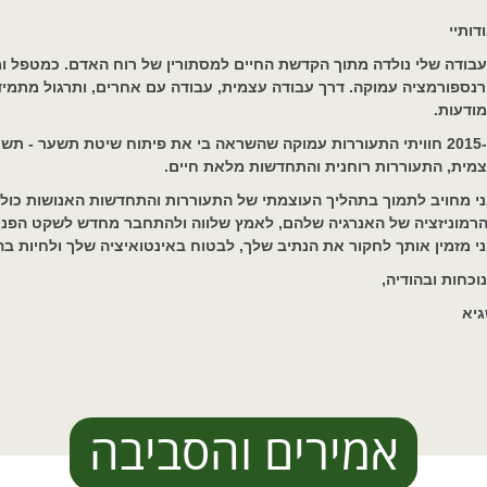
דותיי
בודה שלי נולדה מתוך הקדשת החיים למסתורין של רוח האדם. כמטפל ומד
נספורמציה עמוקה. דרך עבודה עצמית, עבודה עם אחרים, ותרגול מתמ
ודעות.
ב-2015 חוויתי התעוררות עמוקה שהשראה בי את פיתוח שיטת תשער - ת
מית, התעוררות רוחנית והתחדשות מלאת חיים.
י מחויב לתמוך בתהליך העוצמתי של התעוררות והתחדשות האנושות כול
רמוניזציה של האנרגיה שלהם, לאמץ שלווה ולהתחבר מחדש לשקט הפנימ
י מזמין אותך לחקור את הנתיב שלך, לבטוח באינטואיציה שלך ולחיות
וכחות ובהודיה,
יא
אמירים והסביבה