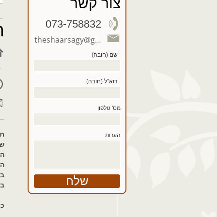
צור קשר
073-758832
ת
theshaarsagy@gmail.com
שם (חובה)
דוא''ל (חובה)
מס' טלפון
תש
הערות
שי
הט
הט
בנ
במ
כמ