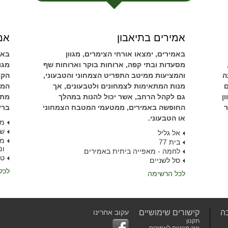
אמירים בתיאבון
אמי
באמירים, ימצאו אורחי הצימרים, מגוון
באמ
מסעדות ובתי קפה, ארוחות בוקר וארוחות שף
מגו
ה
והמציעות ממיטב התפריט הצמחוני והטבעוני,
הקי
ם
מנות המתאימות לצמחונים ולטבעונים, אך
המת
ן
גם לקהל הרחב, אשר יכול להנות במהלך
מתק
ר
החופשה באמירים, ממטעמי המטבח הצמחוני
ברי
או הטבעוני.
מס
שב
אל גליל
מע
בית 77
ומ
לחמה - מאפייה ביתית באמירים
טל
סל לשניים
לכל
לכל הרשימה
ה
קישורים שימושיים
עקוב אחרינו
תקנון