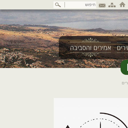
דלג
לתוכן
המרכזי
רים
אמירים והסביבה
רים