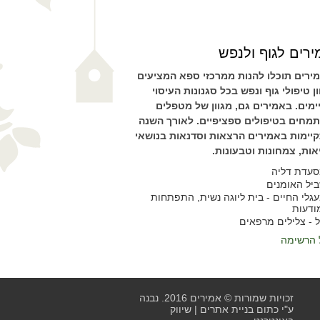
רים לגוף ולנפש
ירים תוכלו להנות ממרכזי ספא המציעים
ון טיפולי גוף ונפש בכל סגנונות העיסוי
ימים. באמירים גם, מגוון של מטפלים
מחים בטיפולים ספציפיים. לאורך השנה
יימות באמירים הרצאות וסדנאות בנושאי
אות, צמחונות וטבעונות.
עדת דליה
יל האומנים
גלי החיים - בית ליוגה נשית, התפתחות
ודעות
 - צלילים מרפאים
 הרשימה
זכויות שמורות © אמירים 2016. נבנה
ע"י כתום
בניית אתרים
|
שיווק