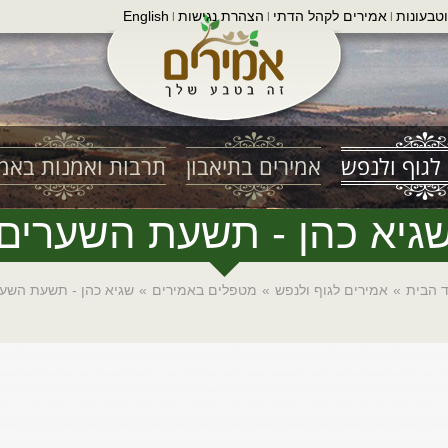
טבעונות
אמירים לקהל הדתי
הצהרת נגישות
English
|
|
|
לגוף ולנפש
אמירים בתיאבון
תרבות ואמנות באמי
גיא כהן - תשעת השערים
 הבית
»
אמירים לגוף ולנפש
»
מטפלים באמירים
»
שגיא כהן - תשעת השע