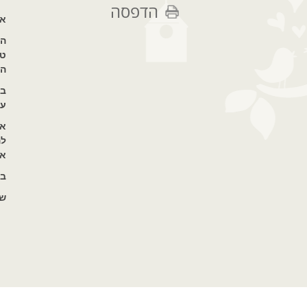
הדפסה
או
הע
טר
המ
עצ
אנ
לה
אנ
בנ
שג