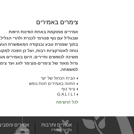
צימרים באמירים
אמירים ממוקמת באחת הפינות היפות
שבגליל עם נוף פנורמי לכנרת ולהרי הגליל,
בתוך שמורת טבע ובנקודה המאפשרת הגע
נוחה לאטרקציות רבות, ועל כן הפכה למקו
משיכה לנופשים ותיירים. היום באמירים מגוו
גדול מאוד של צימרים-מצימר לזוג ועד צימ
למשפחה.
הבית הכחול של יער
החווה באמירים חוות נופש
ציור נוף
G A L I L I
לכל הרשימה
אמירים ותרבות
אמירים והסביב
גלריות וסטודיו
חנויות