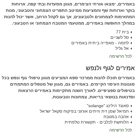
באמירים, ימצאו אורחי הצימרים, מגוון מסעדות ובתי קפה, ארוחות
בוקר וארוחות שף והמציעות ממיטב התפריט הצמחוני והטבעוני, מנות
המתאימות לצמחונים ולטבעונים, אך גם לקהל הרחב, אשר יכול להנות
במהלך החופשה באמירים, ממטעמי המטבח הצמחוני או הטבעוני.
בית 77
סל לשניים
לחמה - מאפייה ביתית באמירים
אל גליל
לכל הרשימה
אמירים לגוף ולנפש
באמירים תוכלו להנות ממרכזי ספא המציעים מגוון טיפולי גוף ונפש בכל
סגנונות העיסוי הקיימים. באמירים גם, מגוון של מטפלים המתמחים
בטיפולים ספציפיים. לאורך השנה מתקיימות באמירים הרצאות
וסדנאות בנושאי בריאות, צמחונות וטבעונות.
סאונד הילינג "solange"
חמיאל שמן זית וזיתים אורגני בפיקוח סקאל ישראל
אהבה במטבח
הלוחשת לכלבים - תקשורת טלפתית
לכל הרשימה