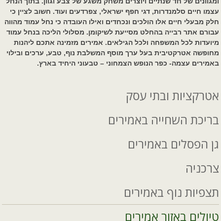
ומגוונים של חד שנתיים ויוצרים משחק משגע של צבע וגוון. בתוך הנחל
עצמו חיים סלמנדרות, דגי חפף ישראלי, צפרדעים ועוד. חשוב לציין כי
חלק מבעלי חיים אלו הולכים ונכחדים ואילו העובדה כי נחל עמוד מהווה
עבורם אתר רבייה בהחלט מסייעת לשיקומן. מסלולי הליכה בנחל עמוד
מיועדות לכל המשפחה ולכל הגילאים. אמירים מזמינה אתכם ליהנות
מחופשה אטרקטיבית בעל ערך מוסף המשלבת נוף, טבע, ערכים ובילוי
באמירים עצמה- כפר הנופש הצמחוני – טבעוני היחיד בארץ.
אטרקציות ובתי עסק
בריכת השחייה באמירים
גן הפסלים באמירים
צרכניה
תצפיות נוף באמירים
טיולים באזור אמירים