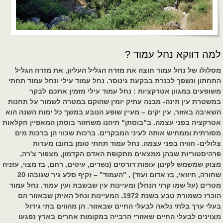
למה דווקא נחל עמוד ?
מסלולו של נחל עמוד חוצה את מזרח הגליל העליון, את מזרח הגליל
התחתון ונשפך לכנרת בבקעת גינוסר. נחל עמוד עילי ונחל עמוד תחתי
משופעים במגוון אטרקציות : נחל עמוד עילי מזמין אתכם לבקר
במשטרת עין תינה- מבנה עתיק יומין שהוקם במטרה לשמור על תחנות
השאיבה באזור, עין יקים – מעיין שופע הנובע במשך כל ימות השנה הוא
אטרקציה בפני עצמה. ב"בוסתן" תיהנו משחזור בוסתן המאפיין חקלאות
מסורתית וממחיש אותה לעיני המבקרים. ברכות שכווי הן ברכות מים
צלולים- חוויה בפני עצמה. נחל עמוד תחתי טומן בחובו מערות
פרהיסטוריות שבהן ממצאים מתקופת האדם הקדמון, מצפור צ'רה,
מצוק שמשמש לקינון עופות דורסים (נשרים, עיטים, רחם, בז מצוי, עזניה
שחורה, חיוואי, בז אדום ועוד) , "העמוד" – זקיף סלע גיר שגובהו 20
מטרים (על שמו קרוי הנחל) ומעיינות עין שבשבת ועין עמוד. נחל עמוד
הוכרז כשמורת טבע בשנת 1972. המעיינות ונחל האיתן שבאזור הם
בעלי ערך בלתי נלאה לבעלי החיים שבאזור. הן מהווים בתי גידול
מצוינים לבעלי החיים שאזורי הרבייה במקומות אחרים בארץ נפגעו