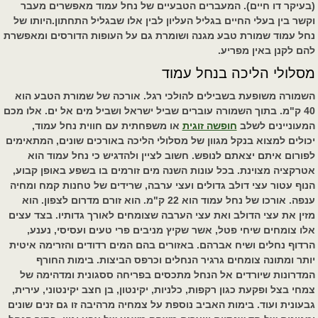
(בעיקר דו חיים). המעברים הטבעיים של נחל עמוד מאפשרים מעבר
וקשר בין בעלי החיים בגליל העליון לבין אלו שבגליל התחתון.היותו של
נחל עמוד שמורת טבע מגנה ושומרת גם על העופות הדורסים ומאפשרת
להם לקנן באין מפריע.
מסלולי הליכה בנחל עמוד
השמורה משופעת בשבילים להולכי רגל. אורכה של שמורת הטבע הוא
40 ק"מ. בתוך השמורה עוברים שביל ישראל ושביל מים אל ים. אלו מכם
המעוניינים לשלב
חופשה זוגית
או משפחתית עם חווית נחל עמוד,
יכולים למצוא בנקל מגוון של מסלולי הליכה באורכים שונים, המתאימים
לפורום איתם יצאתם לנופש. חשוב לציין ולהדגיש כי נחל עמוד הוא
אטרקציה מצוינת. בכל עונות השנה מים זורמים בו בשפע באופן קבוע,
הנוף עטור עצי דולב גדולים ועצי ערבה, שרידים של טחנות קמח ומחיה
ענפה. אורכו של נחל עמוד הוא 22 ק"מ. הוא זורם מדרום לצפון. הוא
מזין את עצי הדולב ואת עצי הערבה שצומחים לאורך גדותיו. בצד עצים
אלו צומחים שיחי פטל, אשר שקיץ מניבים פרי טעים ועסיסי, נענע,
הרדוף נחלים ושיח אברהם. באזורים בהם המים רדודים והזרימה איטית
יותר ומתונה צומחים גרגיר הנחלים וכרפס הביצות. בימות החורף
המדרונות שיורדים אל הנחל מתכסים בפריחה ססגונית ומדהימה של
צמחי בצל ופקעת כגון רקפות, כלניות, יקינטון, בן חצב יקינטוני, עירית,
גבעונית ועוד. בימות האביב נוספת על צמחיה מרהיבה זו גם זנים שונים