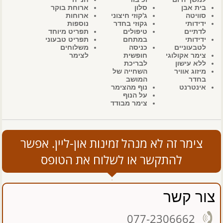
בית אבן
סלון
ארוחת בוקר
סוויטה
ג'קוזי חיצוני
ארוחות
ידידותי
גקוזי בחדר
נוספות
לדתיים
טיפולים
תפריט מיוחד
ידידותי
במתחם
תפריט טבעוני
לטבעוניים
כניסה
משלוחים
צימר אקולוגי
חופשית
לצימר
ללא עישון
לבריכת
מיזוג אוויר
השחייה של
בחדר
המושב
אינטרנט
נוף מהצימר
על הנוף
צימר מבודד
צימר זה לא מנהל זמינות און-ליין. אפשר
להתקשר או לשלוח את הטופס
צור קשר
077-2306662