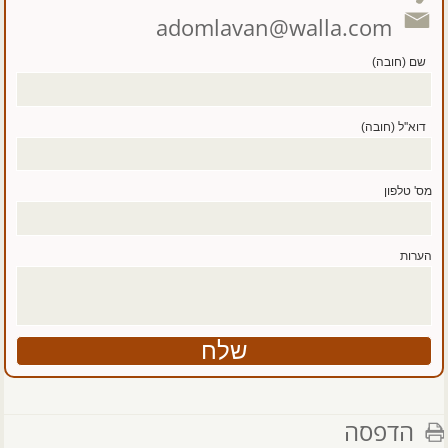
adomlavan@walla.com
שם (חובה)
דוא''ל (חובה)
מס' טלפון
הערות
הדפסה