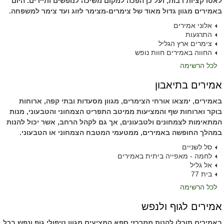
לאטרקציות רבות, ועל כן הפכה למקום משיכה לנופשים ותיירים. היום
באמירים מגוון גדול מאוד של צימרים-מצימר לזוג ועד צימר למשפחה.
אלוני אמירים
התרגעות
צימרים ארץ הגליל
החווה באמירים חוות נופש
לכל הרשימה
אמירים בתיאבון
באמירים, ימצאו אורחי הצימרים, מגוון מסעדות ובתי קפה, ארוחות
בוקר וארוחות שף והמציעות ממיטב התפריט הצמחוני והטבעוני, מנות
המתאימות לצמחונים ולטבעונים, אך גם לקהל הרחב, אשר יכול להנות
במהלך החופשה באמירים, ממטעמי המטבח הצמחוני או הטבעוני.
סל לשניים
לחמה - מאפייה ביתית באמירים
אל גליל
בית 77
לכל הרשימה
אמירים לגוף ולנפש
באמירים תוכלו להנות ממרכזי ספא המציעים מגוון טיפולי גוף ונפש בכל