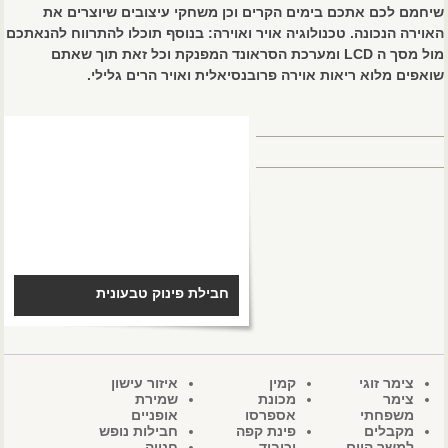
שיחמם לכם אתכם בימים הקרים וכן משחקי עיצובים שיוצרים את
האוירה הנכונה. טכנולוגיה אויר ואוירה: בנוסף תוכלו להתרווח להנאתכם
מול מסך ה LCD ומערכת הסראונד המפנקת וכל זאת תוך שאתם
שואפים מלוא ריאות אוירה פרובנסיאלית ואויר הרים גלילי.
חבילת פינוק טבעונית
צימר זוגי
קמין
איזור עישון
צימר
מכונת
שמירת
משפחתי
אספרסו
אופניים
מקבלים
פינת קפה
חבילות נופש
למשך היום
וכיבוד
חנייה