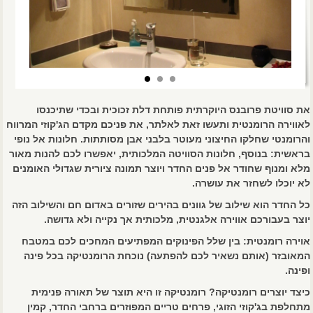
את סוויטת פרובנס היוקרתית פותחת דלת זכוכית ובכדי שתיכנסו
לאווירה הרומנטית ותעשו זאת לאלתר, את פניכם מקדם הג'קוזי המרווח
והרומנטי שחלקו החיצוני מעוטר בלבני אבן מסותתות. חלונות אל נופי
בראשית: בנוסף, חלונות הסוויטה המלכותית, יאפשרו לכם להנות מאור
מלא ומנוף שחודר אל פנים החדר ויוצר תמונה ציורית שגדולי האומנים
לא יוכלו לשחזר את עושרה.
כל החדר הוא שילוב של גוונים בהירים שזורים באדום חם והשילוב הזה
יוצר בעבורכם אווירה אלגנטית, מלכותית אך נקייה ולא גדושה.
אוירה רומנטית: בין שלל הפינוקים המפתיעים המחכים לכם במטבח
המאובזר (אותם נשאיר לכם להפתעה) נוכחת הרומנטיקה בכל פינה
ופינה.
כיצד יוצרים רומנטיקה? רומנטיקה זו היא תוצר של תאורה פנימית
מתחלפת בג'קוזי הזוגי, פרחים טריים המפוזרים ברחבי החדר, קמין