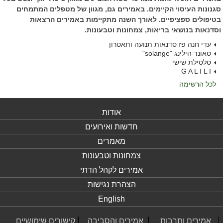
סגנונות העיסוי הקיימים. באמירים גם, מגוון של מטפלים המתמחים
בטיפולים ספציפיים. לאורך השנה מתקיימות באמירים הרצאות
וסדנאות בנושאי בריאות, צמחונות וטבעונות.
עדי חנה פז סדנאות תנועה ותאטרון
סאונד הילינג "solange"
סלסילת שישי
G A L I L I
לכל הרשימה
אודות
חדשות ואירועים
מאמרים
צמחונות וטבעונות
אמירים לקהל הדתי
הצהרת נגישות
English
אמירים ותרבות
אמירים והסביבה
קישורים שימושיים