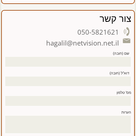
צור קשר
050-5821621
hagalil@netvision.net.il
שם (חובה)
דוא''ל (חובה)
מס' טלפון
הערות