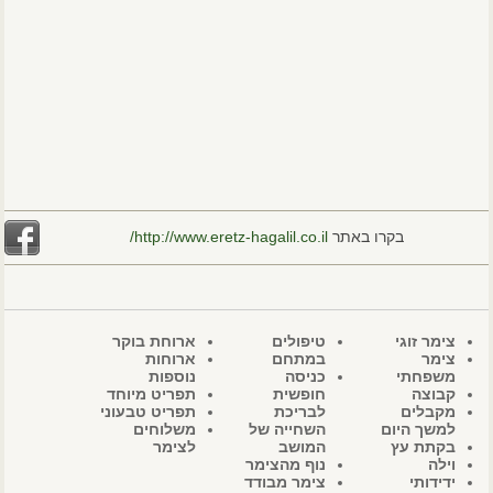
בקרו באתר
http://www.eretz-hagalil.co.il/
צימר זוגי
טיפולים
ארוחת בוקר
צימר
במתחם
ארוחות
משפחתי
כניסה
נוספות
קבוצה
חופשית
תפריט מיוחד
מקבלים
לבריכת
תפריט טבעוני
למשך היום
השחייה של
משלוחים
בקתת עץ
המושב
לצימר
וילה
נוף מהצימר
ידידותי
צימר מבודד