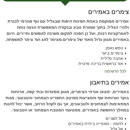
צימרים באמירים
אמירים ממוקמת באחת הפינות היפות שבגליל עם נוף פנורמי לכנרת
ולהרי הגליל, בתוך שמורת טבע ובנקודה המאפשרת הגעה נוחה
לאטרקציות רבות, ועל כן הפכה למקום משיכה לנופשים ותיירים. היום
באמירים מגוון גדול מאוד של צימרים-מצימר לזוג ועד צימר למשפחה.
נופש נאמן
צימרים ביער
אהבה גלילית
אור בראשית בריכה פרטית
לכל הרשימה
אמירים בתיאבון
באמירים, ימצאו אורחי הצימרים, מגוון מסעדות ובתי קפה, ארוחות
בוקר וארוחות שף והמציעות ממיטב התפריט הצמחוני והטבעוני, מנות
המתאימות לצמחונים ולטבעונים, אך גם לקהל הרחב, אשר יכול להנות
במהלך החופשה באמירים, ממטעמי המטבח הצמחוני או הטבעוני.
סל לשניים
לחמה - מאפייה ביתית באמירים
אל גליל