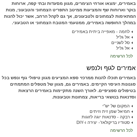
באמירים, ימצאו אורחי הצימרים, מגוון מסעדות ובתי קפה, ארוחות
בוקר וארוחות שף והמציעות ממיטב התפריט הצמחוני והטבעוני, מנות
המתאימות לצמחונים ולטבעונים, אך גם לקהל הרחב, אשר יכול להנות
במהלך החופשה באמירים, ממטעמי המטבח הצמחוני או הטבעוני.
לחמה - מאפייה ביתית באמירים
אל גליל
סל לשניים
אל גליל
לכל הרשימה
אמירים לגוף ולנפש
באמירים תוכלו להנות ממרכזי ספא המציעים מגוון טיפולי גוף ונפש בכל
סגנונות העיסוי הקיימים. באמירים גם, מגוון של מטפלים המתמחים
בטיפולים ספציפיים. לאורך השנה מתקיימות באמירים הרצאות
וסדנאות בנושאי בריאות, צמחונות וטבעונות.
המקום של יש"י
חמיאל שמן זית וזיתים
רבקה - סדנאות יוגה לזוגות
סטודיו בריקולאז'- יצירה ו-DIY
לכל הרשימה