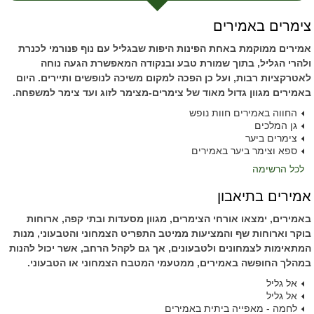
צימרים באמירים
אמירים ממוקמת באחת הפינות היפות שבגליל עם נוף פנורמי לכנרת
ולהרי הגליל, בתוך שמורת טבע ובנקודה המאפשרת הגעה נוחה
לאטרקציות רבות, ועל כן הפכה למקום משיכה לנופשים ותיירים. היום
באמירים מגוון גדול מאוד של צימרים-מצימר לזוג ועד צימר למשפחה.
החווה באמירים חוות נופש
גן המלכים
צימרים ביער
ספא וצימר ביער באמירים
לכל הרשימה
אמירים בתיאבון
באמירים, ימצאו אורחי הצימרים, מגוון מסעדות ובתי קפה, ארוחות
בוקר וארוחות שף והמציעות ממיטב התפריט הצמחוני והטבעוני, מנות
המתאימות לצמחונים ולטבעונים, אך גם לקהל הרחב, אשר יכול להנות
במהלך החופשה באמירים, ממטעמי המטבח הצמחוני או הטבעוני.
אל גליל
אל גליל
לחמה - מאפייה ביתית באמירים