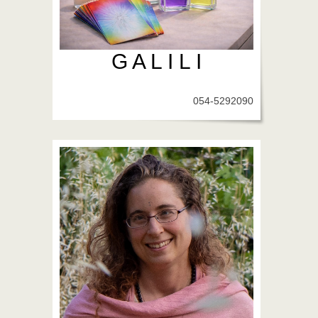
G A L I L I
054-5292090