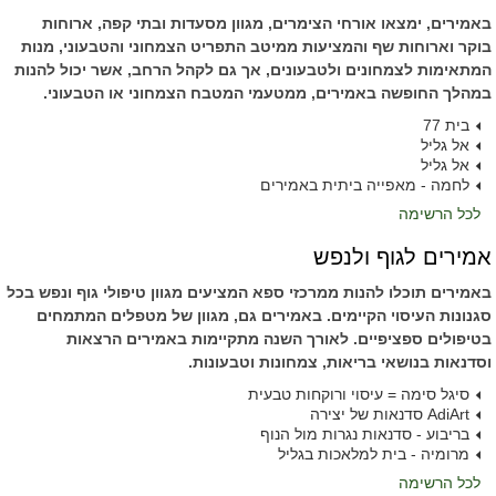
באמירים, ימצאו אורחי הצימרים, מגוון מסעדות ובתי קפה, ארוחות
בוקר וארוחות שף והמציעות ממיטב התפריט הצמחוני והטבעוני, מנות
המתאימות לצמחונים ולטבעונים, אך גם לקהל הרחב, אשר יכול להנות
במהלך החופשה באמירים, ממטעמי המטבח הצמחוני או הטבעוני.
בית 77
אל גליל
אל גליל
לחמה - מאפייה ביתית באמירים
לכל הרשימה
אמירים לגוף ולנפש
באמירים תוכלו להנות ממרכזי ספא המציעים מגוון טיפולי גוף ונפש בכל
סגנונות העיסוי הקיימים. באמירים גם, מגוון של מטפלים המתמחים
בטיפולים ספציפיים. לאורך השנה מתקיימות באמירים הרצאות
וסדנאות בנושאי בריאות, צמחונות וטבעונות.
סיגל סימה = עיסוי ורוקחות טבעית
AdiArt סדנאות של יצירה
בריבוע - סדנאות נגרות מול הנוף
מרומיה - בית למלאכות בגליל
לכל הרשימה