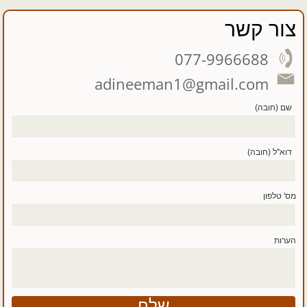
צור קשר
077-9966688
adineeman1@gmail.com
שם (חובה)
דוא''ל (חובה)
מס' טלפון
הערות