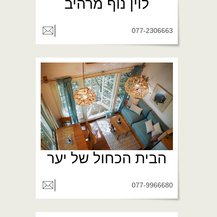
לוין נוף מרהיב
077-2306663
הבית הכחול של יער
077-9966680