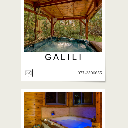
G A L I L I
077-2306655