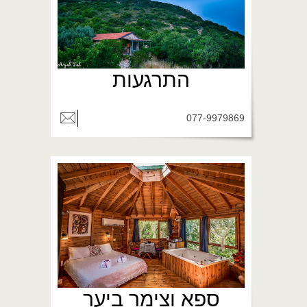
התרגעות
077-9979869
ספא וצימר ביער