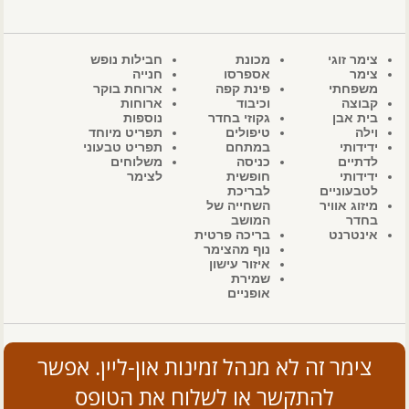
צימר זוגי
מכונת
חבילות נופש
צימר
אספרסו
חנייה
משפחתי
פינת קפה
ארוחת בוקר
קבוצה
וכיבוד
ארוחות
בית אבן
גקוזי בחדר
נוספות
וילה
טיפולים
תפריט מיוחד
ידידותי
במתחם
תפריט טבעוני
לדתיים
כניסה
משלוחים
ידידותי
חופשית
לצימר
לטבעוניים
לבריכת
מיזוג אוויר
השחייה של
בחדר
המושב
אינטרנט
בריכה פרטית
נוף מהצימר
איזור עישון
שמירת
אופניים
צימר זה לא מנהל זמינות און-ליין. אפשר
להתקשר או לשלוח את הטופס