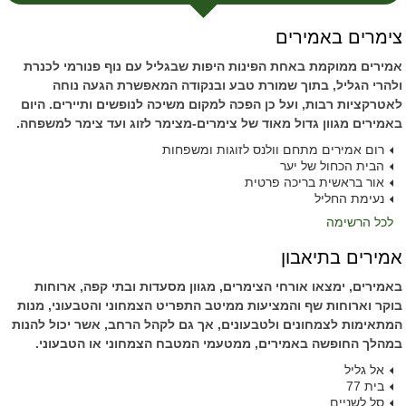
צימרים באמירים
אמירים ממוקמת באחת הפינות היפות שבגליל עם נוף פנורמי לכנרת
ולהרי הגליל, בתוך שמורת טבע ובנקודה המאפשרת הגעה נוחה
לאטרקציות רבות, ועל כן הפכה למקום משיכה לנופשים ותיירים. היום
באמירים מגוון גדול מאוד של צימרים-מצימר לזוג ועד צימר למשפחה.
רום אמירים מתחם וולנס לזוגות ומשפחות
הבית הכחול של יער
אור בראשית בריכה פרטית
נעימת החליל
לכל הרשימה
אמירים בתיאבון
באמירים, ימצאו אורחי הצימרים, מגוון מסעדות ובתי קפה, ארוחות
בוקר וארוחות שף והמציעות ממיטב התפריט הצמחוני והטבעוני, מנות
המתאימות לצמחונים ולטבעונים, אך גם לקהל הרחב, אשר יכול להנות
במהלך החופשה באמירים, ממטעמי המטבח הצמחוני או הטבעוני.
אל גליל
בית 77
סל לשניים