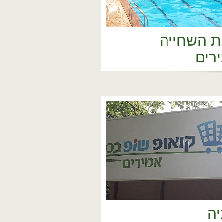
ת השחייה
רים
יה