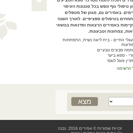
ירים תוכלו להנות ממרכזי ספא המציעים
ון טיפולי גוף ונפש בכל סגנונות העיסוי
ימים. באמירים גם, מגוון של מטפלים
מחים בטיפולים ספציפיים. לאורך השנה
יימות באמירים הרצאות וסדנאות בנושאי
אות, צמחונות וטבעונות.
גלי החיים - בית ליוגה נשית, התפתחות
ודעות
חמה סבונים טבעיים
רי - ספא ביער
רין פוגל לוגסי
 הרשימה
זכויות שמורות © אמירים 2016. נבנה