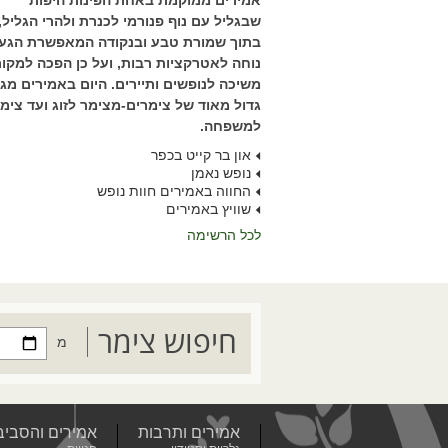
אמירים ממוקמת באחת הפינות היפות
שבגליל עם נוף פנורמי לכנרת ולהרי הגליל,
בתוך שמורת טבע ובנקודה המאפשרת הגע
נוחה לאטרקציות רבות, ועל כן הפכה למקו
משיכה לנופשים ותיירים. היום באמירים מגוו
גדול מאוד של צימרים-מצימר לזוג ועד צימ
למשפחה.
און בר קייט בכפר
נופש נאמן
החווה באמירים חוות נופש
שוויץ באמירים
לכל הרשימה
חיפוש צימר
מ
אמירים ותרבות
אמירים והסביב