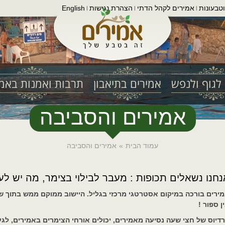
טבעונות
אמירים לקהל הדתי
הצהרת נגישות
English
|
|
|
לגוף ולנפש
אמירים בתיאבון
תרבות ואמנות באמי
אמירים והסביבה
עמוד הבית
»
אמירים והסביבה
נחנו נשאלים תכופות : מעבר לבילוי בצימר, מה יש ל
ירים בורכה במיקום אסטרטגי מרכזי בגליל. היישוב ממוקם ממש בתוך שמ
ן ספור !
דיוס של חצי שעה נסיעה מאמירים, יכולים אורחי הצימרים באמירים, לגע