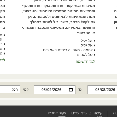
באמירים, ימצאו אורחי הצימרים, מגוון
באמ
מסעדות ובתי קפה, ארוחות בוקר וארוחות שף
מגו
ה
והמציעות ממיטב התפריט הצמחוני והטבעוני,
הקי
ם
מנות המתאימות לצמחונים ולטבעונים, אך
המת
ן
גם לקהל הרחב, אשר יכול להנות במהלך
מתק
ר
החופשה באמירים, ממטעמי המטבח הצמחוני
ברי
או הטבעוני.
מע
ומ
אל גליל
רו
אל גליל
או
לחמה - מאפייה ביתית באמירים
קת
סל לשניים
לכל
לכל הרשימה
עד
למי
ה
קישורים שימושיים
עקוב אחרינו