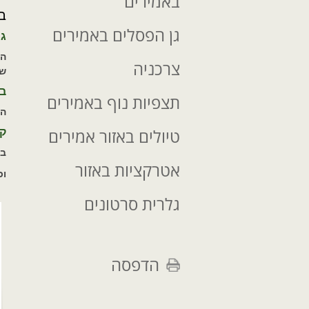
באמירים
ב
גן הפסלים באמירים
גן
הג
צרכניה
של
ב
תצפיות נוף באמירים
הב
טיולים באזור אמירים
קו
בק
אטרקציות באזור
וכ
גלרית סרטונים
הדפסה