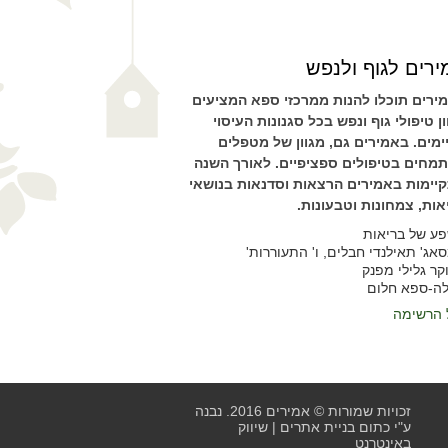
רים לגוף ולנפש
ירים תוכלו להנות ממרכזי ספא המציעים
ון טיפולי גוף ונפש בכל סגנונות העיסוי
ימים. באמירים גם, מגוון של מטפלים
מחים בטיפולים ספציפיים. לאורך השנה
יימות באמירים הרצאות וסדנאות בנושאי
אות, צמחונות וטבעונות.
ע של בריאות
אג' תאילנדי חבלים, ו' התעוררות'
קר גלילי מפנק
לה-ספא חלום
 הרשימה
זכויות שמורות © אמירים 2016. נבנה
ע"י כתום
בניית אתרים
|
שיווק
באינטרנט