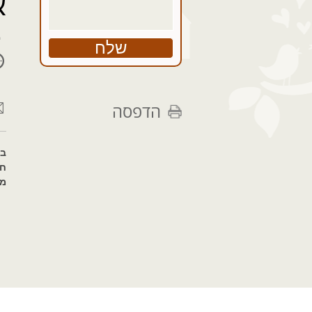
א
הדפסה
בא
חד
מל