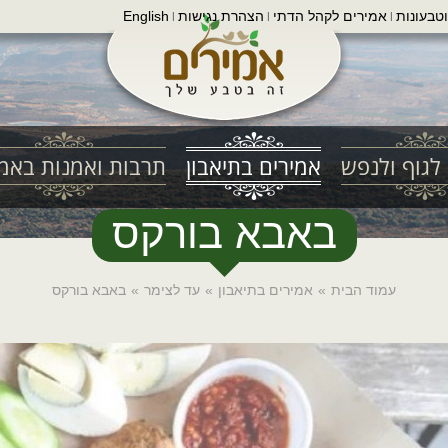
טבעונות
אמירים לקהל הדתי
הצהרת נגישות
English
|
|
|
לגוף ולנפש
אמירים בתיאבון
תרבות ואמנות באמי
באבא בורקס
עמוד הבית
»
אמירים בתיאבון
»
עד לצימר
»
באבא בורקס