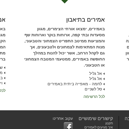
אמירים בתיאבון
אמי
באמירים, ימצאו אורחי הצימרים, מגוון
באמ
מסעדות ובתי קפה, ארוחות בוקר וארוחות שף
מגו
ה
והמציעות ממיטב התפריט הצמחוני והטבעוני,
הקי
ם
מנות המתאימות לצמחונים ולטבעונים, אך
המת
ן
גם לקהל הרחב, אשר יכול להנות במהלך
מתק
ר
החופשה באמירים, ממטעמי המטבח הצמחוני
ברי
או הטבעוני.
שפ
מס
אל גליל
בו
אל גליל
וי
לחמה - מאפייה ביתית באמירים
סל לשניים
לכל
לכל הרשימה
ה
קישורים שימושיים
עקוב אחרינו
תקנון
איך מגיעים לאמירים