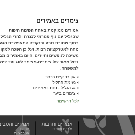
צימרים באמירים
אמירים ממוקמת באחת הפינות היפות
שבגליל עם נוף פנורמי לכנרת ולהרי הגליל,
בתוך שמורת טבע ובנקודה המאפשרת הגע
נוחה לאטרקציות רבות, ועל כן הפכה למקו
משיכה לנופשים ותיירים. היום באמירים מגוו
גדול מאוד של צימרים-מצימר לזוג ועד צימ
למשפחה.
און בר קייט בכפר
נעימת החליל
גג הגליל - נחת באמירים
צימרים ביער
לכל הרשימה
אמירים ותרבות
אמירים והסביב
גלריות וסטודיו
חנויות
אטרקציות