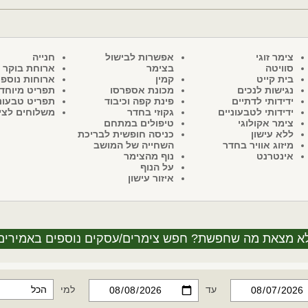
צימר זוגי
אפשרות לבישול
חנייה
סוויטה
בצימר
ארוחת בוקר
בית קייט
קמין
ארוחות נוספו
נגישות לנכים
מכונת אספרסו
תפריט מיוחד
ידידותי לדתיים
פינת קפה וכיבוד
תפריט טבעונ
ידידותי לטבעוניים
גקוזי בחדר
משלוחים לצי
צימר אקולוגי
טיפולים במתחם
ללא עישון
כניסה חופשית לבריכת
מיזוג אוויר בחדר
השחייה של המושב
אינטרנט
נוף מהצימר
על הנוף
איזור עישון
א מצאת מה שחפשת? חפש צימרים/עסקים נוספים באמירים
עד
למי