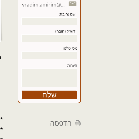
vradim.amirim@gmail.com
שם (חובה)
דוא''ל (חובה)
מס' טלפון
ה
הערות
* 
הדפסה
*