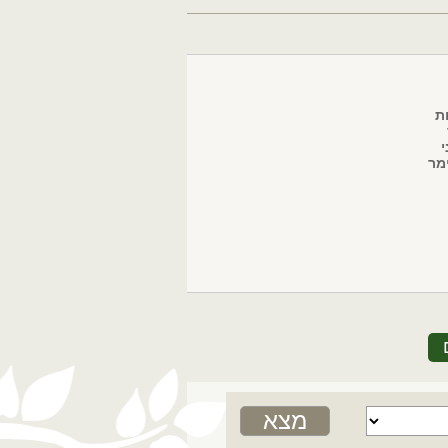
ת
י
מר