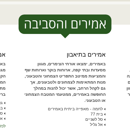
אמירים והסביבה
אמירים בתיאבון
אמי
באמירים, ימצאו אורחי הצימרים, מגוון
באמ
מסעדות ובתי קפה, ארוחות בוקר וארוחות שף
מגו
ה
והמציעות ממיטב התפריט הצמחוני והטבעוני,
הקי
ם
מנות המתאימות לצמחונים ולטבעונים, אך
המת
ן
גם לקהל הרחב, אשר יכול להנות במהלך
מתק
ר
החופשה באמירים, ממטעמי המטבח הצמחוני
ברי
או הטבעוני.
גא
בר
לחמה - מאפייה ביתית באמירים
סמ
בית 77
או
סל לשניים
אל גליל
לכל