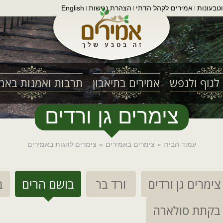
טבעונות
אמירים לקהל הדתי
הצהרת נגישות
English
|
|
|
לגוף ולנפש
אמירים בתיאבון
תרבות ואמנות באמי
צימרים גן ורדים
עמוד הבית
»
צימרים באמירים
»
צימרים לזוגות באמירים
צימרים גן ורדים
ורד בר
בושם הרים
ב
בקתת סולארה