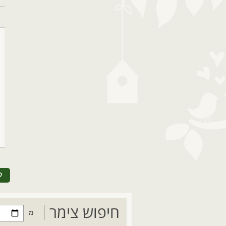
ל
חיפוש צימר
מ