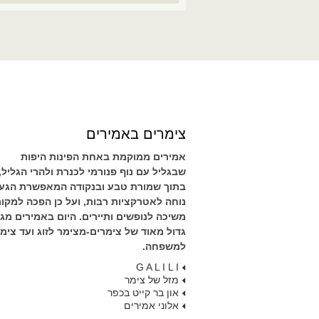
צימרים באמירים
אמירים ממוקמת באחת הפינות היפות
שבגליל עם נוף פנורמי לכנרת ולהרי הגליל,
בתוך שמורת טבע ובנקודה המאפשרת הגע
נוחה לאטרקציות רבות, ועל כן הפכה למקו
משיכה לנופשים ותיירים. היום באמירים מגוו
גדול מאוד של צימרים-מצימר לזוג ועד צימ
למשפחה.
G A L I L I
מזל של צימר
און בר קייט בכפר
אלוני אמירים