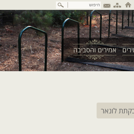
דלג
לתוכן
המרכזי
רים
אמירים והסביבה
קתת לונאר