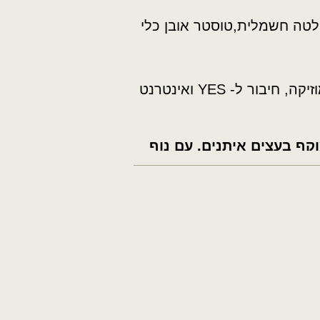
לטה חשמלית,טוסטר אובן כלי
* טלוויזיה חכמה ומערכת שמע עם מבחר של סרטים ומוזיקה, חיבור ל- YES ואינטרנט
וקף
בעצים איתנים, עם נוף
 של חורש ומרחבים