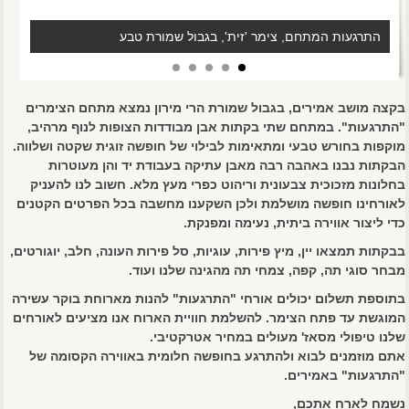
התרגעות המתחם, צימר 'זית', בגבול שמורת טבע
בקצה מושב אמירים, בגבול שמורת הרי מירון נמצא מתחם הצימרים
"התרגעות". במתחם שתי בקתות אבן מבודדות הצופות לנוף מרהיב,
מוקפות בחורש טבעי ומתאימות לבילוי של חופשה זוגית שקטה ושלווה.
הבקתות נבנו באהבה רבה מאבן עתיקה בעבודת יד והן מעוטרות
בחלונות מזכוכית צבעונית וריהוט כפרי מעץ מלא. חשוב לנו להעניק
לאורחינו חופשה מושלמת ולכן השקענו מחשבה בכל הפרטים הקטנים
כדי ליצור אווירה ביתית, נעימה ומפנקת.
בבקתות תמצאו יין, מיץ פירות, עוגיות, סל פירות העונה, חלב, יוגורטים,
מבחר סוגי תה, קפה, צמחי תה מהגינה שלנו ועוד.
בתוספת תשלום יכולים אורחי "התרגעות" להנות מארוחת בוקר עשירה
המוגשת עד פתח הצימר. להשלמת חוויית הארוח אנו מציעים לאורחים
שלנו טיפולי מסאז' מעולים במחיר אטרקטיבי.
אתם מוזמנים לבוא ולהתרגע בחופשה חלומית באווירה הקסומה של
"התרגעות" באמירים.
נשמח לארח אתכם,