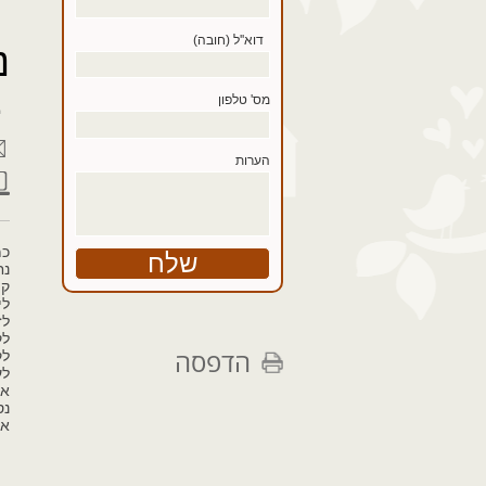
דוא''ל (חובה)
נ
מס' טלפון
הערות
כמ
נח
קו
לי
לז
לק
הדפסה
לק
לע
אנ
נס
אז 