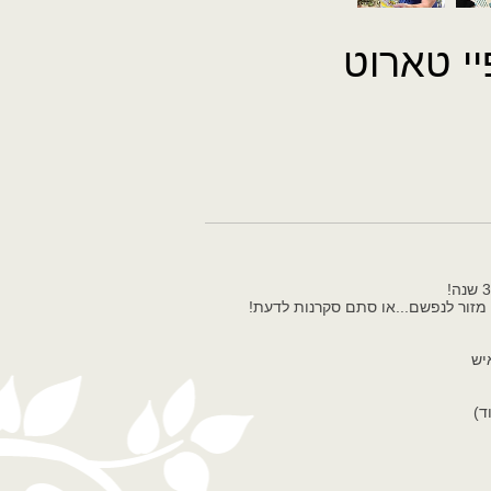
י טארוט
זור לנפשם...או סתם סקרנות לדעת!
ד)