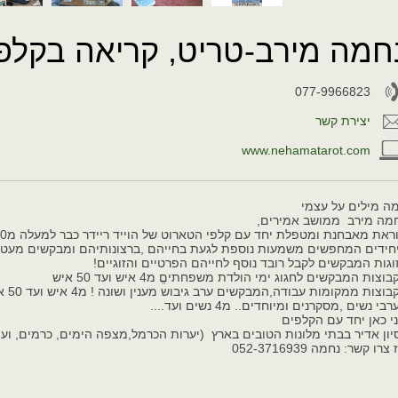
חמה מירב-טריט, קריאה בקלפי
077-9966823
יצירת קשר
www.nehamatarot.com
ה מילים על עצמי
מה מירב ממושב אמירים,
ראת מאבחנת ומטפלת יחד עם קלפי הטארוט של הוייד ריידר כבר למעלה מ30 שנה!
חידים המחפשים משמעות נוספת לגעת בחייהם ,ברצונותיהם ומבקשים מעט מ
וגות המבקשים לקבל רובד נוסף לחייהם הפרטיים והזוגיים!
בוצות המבקשים לחגוג ימי הולדת משפחתיםֱ מ4 איש ועד 50 איש
בוצות ממקומות עבודה,המבקשים ערב גיבוש מענין ושונה ! מ4 איש ועד 50 איש
רבי נשים ,מסקרנים ומיוחדים.. מ4 נשים ועד....
י כאן יחד עם הקלפים
יון אדיר בבתי מלונות הטובים בארץ (יערות הכרמל,מצפה הימים, כרמים, ועו
צרו קשר: נחמה 052-3716939