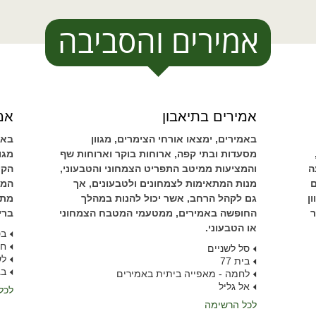
אמירים והסביבה
אמירים בתיאבון
אמי
באמירים, ימצאו אורחי הצימרים, מגוון
באמ
מסעדות ובתי קפה, ארוחות בוקר וארוחות שף
מגו
ה
והמציעות ממיטב התפריט הצמחוני והטבעוני,
הקי
ם
מנות המתאימות לצמחונים ולטבעונים, אך
המת
ן
גם לקהל הרחב, אשר יכול להנות במהלך
מתק
ר
החופשה באמירים, ממטעמי המטבח הצמחוני
ברי
או הטבעוני.
בט
חו
סל לשניים
לש
בית 77
בג
לחמה - מאפייה ביתית באמירים
אל גליל
לכל
לכל הרשימה