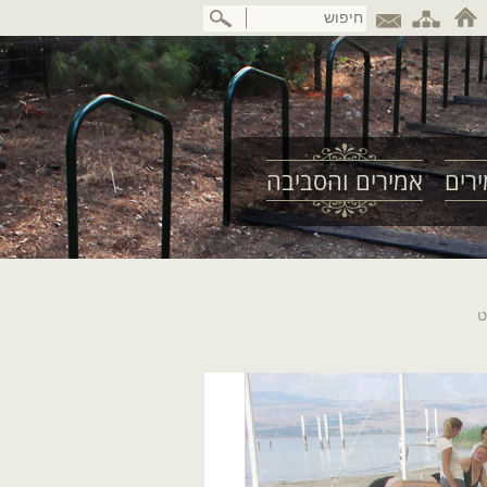
דלג
לתוכן
המרכזי
רים
אמירים והסביבה
ט