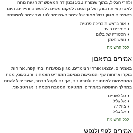
ולהרי הגליל, בתוך שמורת טבע ובנקודה המאפשרת הגעה נוחה
לאטרקציות רבות, ועל כן הפכה למקום משיכה לנופשים ותיירים. היום
באמירים מגוון גדול מאוד של צימרים-מצימר לזוג ועד צימר למשפחה.
אור בראשית בריכה פרטית
צימרים ביער
הסטודיו של בלום
נופש נאמן
לכל הרשימה
אמירים בתיאבון
באמירים, ימצאו אורחי הצימרים, מגוון מסעדות ובתי קפה, ארוחות
בוקר וארוחות שף והמציעות ממיטב התפריט הצמחוני והטבעוני, מנות
המתאימות לצמחונים ולטבעונים, אך גם לקהל הרחב, אשר יכול להנות
במהלך החופשה באמירים, ממטעמי המטבח הצמחוני או הטבעוני.
סל לשניים
אל גליל
בית 77
אל גליל
לכל הרשימה
אמירים לגוף ולנפש