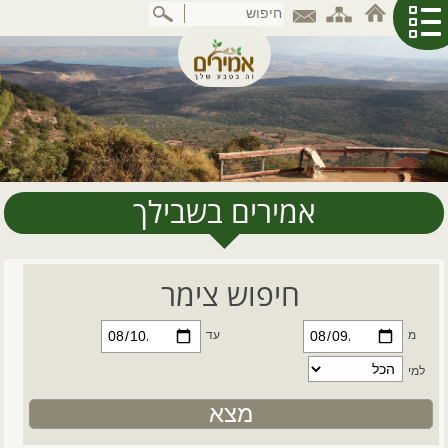
דלג
לתוכן
המרכזי
אמירים בשבילך
חיפוש צימר
מ
עד
למי