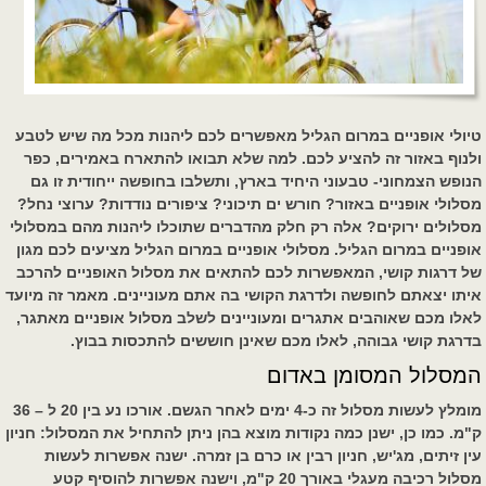
טיולי אופניים במרום הגליל מאפשרים לכם ליהנות מכל מה שיש לטבע
ולנוף באזור זה להציע לכם. למה שלא תבואו להתארח באמירים, כפר
הנופש הצמחוני- טבעוני היחיד בארץ, ותשלבו בחופשה ייחודית זו גם
מסלולי אופניים באזור? חורש ים תיכוני? ציפורים נודדות? ערוצי נחל?
מסלולים ירוקים? אלה רק חלק מהדברים שתוכלו ליהנות מהם במסלולי
אופניים במרום הגליל. מסלולי אופניים במרום הגליל מציעים לכם מגון
של דרגות קושי, המאפשרות לכם להתאים את מסלול האופניים להרכב
איתו יצאתם לחופשה ולדרגת הקושי בה אתם מעוניינים. מאמר זה מיועד
לאלו מכם שאוהבים אתגרים ומעוניינים לשלב מסלול אופניים מאתגר,
בדרגת קושי גבוהה, לאלו מכם שאינן חוששים להתכסות בבוץ.
המסלול המסומן באדום
מומלץ לעשות מסלול זה כ-4 ימים לאחר הגשם. אורכו נע בין 20 ל – 36
ק"מ. כמו כן, ישנן כמה נקודות מוצא בהן ניתן להתחיל את המסלול: חניון
עין זיתים, מג'יש, חניון רבין או כרם בן זמרה. ישנה אפשרות לעשות
מסלול רכיבה מעגלי באורך 20 ק"מ, וישנה אפשרות להוסיף קטע