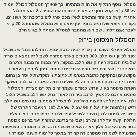
מסלולי נוסף המקיף את חוות מתתיהו, כך שאורך המסלול הכולל יעמוד
על 36 ק"מ. קטע נוסף זה מזכיר בצורתו את הספרה 8. הוא מסלול
אתגרי וקשה במיוחד ומתאים לאלו מכם שרגילים ברכיבה על אופניים.
נקודת המוצא שלו היא בחניון עין זיתים והוא מסלול שמתפתל 20 ק"מ
לעבר אגם דלתון. שם הוא מתחבר למסלול המתחיל בגוש חלב.
המסלול המסומן בירוק
מסלול מעגלי העובר בין שרידי בית כנסת עתיק. תחילתו במג'יש בשביל
עפר לכיוון גוש חלב. 300 מטרים בערך ממזרח לשביל זה נמצאים שרידו
של בית הכנסת העתיק גוש חלב. במקור, היה מבנה זה מבנה מרשים
במיוחד ונין להיווכח בזה נוכח השרידים שנותרו. ניתן להבחין בעמודים
מקושטים ובחקיקת כתובת בארמית. כתובת זו מוקדשת ליוסה בן נחום.
חזית בית הכנסת העתיק פונה לירושלים ובנויה שאבנים גדולות. משקף
הפתח מעוטר בעיט פרוש כנפיים שצמד זרים תלויים מצידיו. המסלול
מזמים אתכם להמשיך לרכב בירידה לאורך נחל גוש חלב בשביל תלול
ולח. את הנחל יש לחצות בהליכה. להמשיל לצומת בו נפגשים גוש חלב
ודישון ולחצות אותו על תוואי שביל ישראל. לפני המעבר התחתי של
דישון יש לפנות לכוון מערב לשביל עפר ולרכב כקילומטר וחצי בעליה
תלולה וקשה עד לחניות רבין שביער ברעם. שמורת יער ברעם מכוסה
בחורש טבעי של אלון מצוי. העצים שבשמורה גדולים וצומחים בצפיפות
המעניקה לשמורה טמפרטורה קרירה במשך כל ימות השנה. שמורה זו