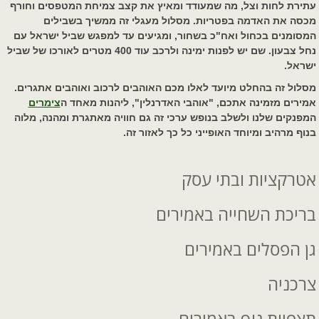
עתירת לחות וצל, מה שמעודד ומאיץ את קצב צמיחת המטפסים וחורף
מכסה את האדמה בפטריות. מסלול מעגלי זה ממשיך בשבילים
המסומנים בכחול ואח"כ בשחור, ומגיעים עד למפגש שביל ישראל עם
נחל צבעון. שם יש לפנות ימינה ולרכב עוד 400 מטרים לאורכו של שביל
ישראל.
מסלול זה בהחלט מיועד לאלו מכם האוהבים לרכוב ואוהבים אתגרים.
אמירים מזמינה אתכם, "אוהבי האדרנלין", ליהנות מאחד ה
צימרים
המפנקים שלנו ולשלב בנופש ערכי זה גם חוויה מאתגרת ומהנה, מלוה
בנוף מרהיב ומיוחד האופייני כל כך לאזור זה.
אטרקציות ובתי עסק
בריכת השחייה באמירים
גן הפסלים באמירים
צרכניה
תצפיות נוף באמירים