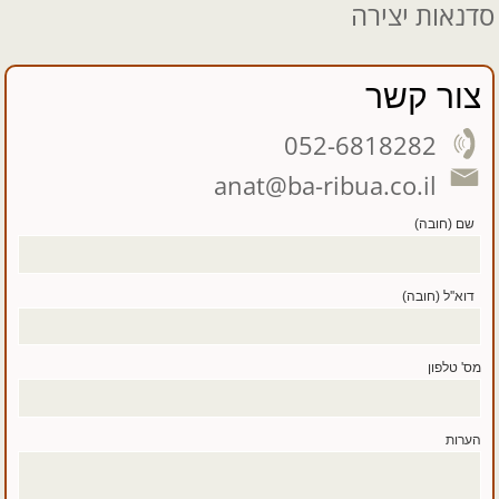
סדנאות יצירה
צור קשר
052-6818282
anat@ba-ribua.co.il
שם (חובה)
דוא''ל (חובה)
מס' טלפון
הערות