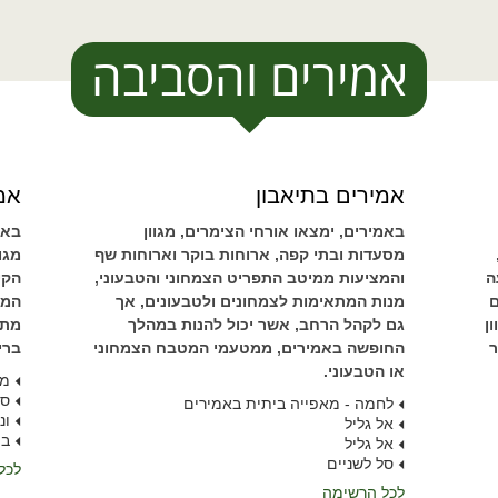
אמירים והסביבה
אמירים בתיאבון
אמי
באמירים, ימצאו אורחי הצימרים, מגוון
באמ
מסעדות ובתי קפה, ארוחות בוקר וארוחות שף
מגו
ה
והמציעות ממיטב התפריט הצמחוני והטבעוני,
הקי
ם
מנות המתאימות לצמחונים ולטבעונים, אך
המת
ן
גם לקהל הרחב, אשר יכול להנות במהלך
מתק
ר
החופשה באמירים, ממטעמי המטבח הצמחוני
ברי
או הטבעוני.
מס
סד
לחמה - מאפייה ביתית באמירים
ונ
אל גליל
במ
אל גליל
סל לשניים
לכל
לכל הרשימה