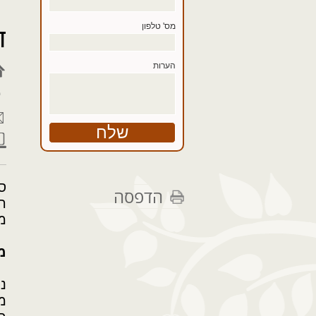
מס' טלפון
ד
הערות
ס
הדפסה
ה
מ
מ
נ
מ