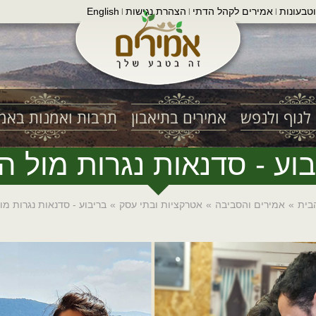
טבעונות
אמירים לקהל הדתי
הצהרת נגישות
English
|
|
|
לגוף ולנפש
אמירים בתיאבון
תרבות ואמנות באמי
וע - סדנאות נגרות מול ה
בית
»
אמירים והסביבה
»
אטרקציות ובתי עסק
»
בריבוע - סדנאות נגרות מו