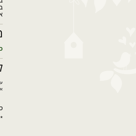
ב
ב
א
מ
כ
ל
ענת 2
אפ
ס
*