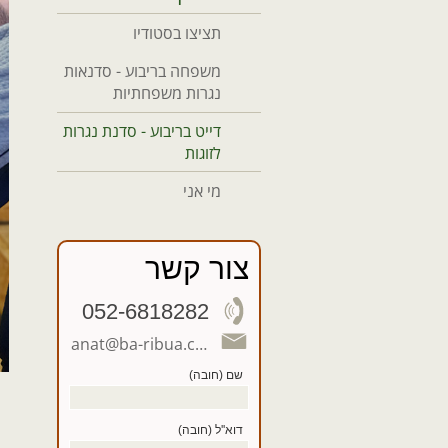
תציצו בסטודיו
משפחה בריבוע - סדנאות
נגרות משפחתיות
דייט בריבוע - סדנת נגרות
לזוגות
מי אני
צור קשר
052-6818282
anat@ba-ribua.co.il
שם (חובה)
דוא''ל (חובה)